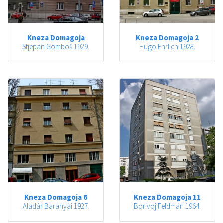
Kneza Domagoja
Kneza Domagoja 2
Stjepan Gomboš 1929.
Hugo Ehrlich 1928.
Kneza Domagoja 6
Kneza Domagoja 11
Aladár Baranyai 1927.
Borivoj Feldman 1964.