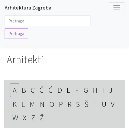
Arhitektura Zagreba
Pretraga
Arhitekti
B
C
Č
Ć
D
E
F
G
H
I
J
A
K
L
M
N
O
P
R
S
Š
T
U
V
W
X
Z
Ž