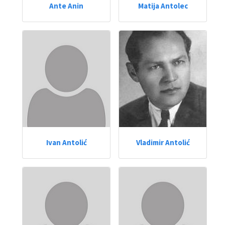
Ante Anin
Matija Antolec
Ivan Antolić
Vladimir Antolić