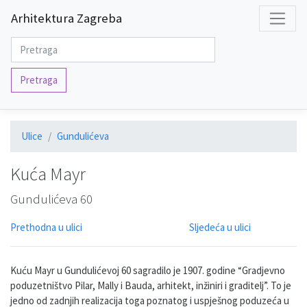
Arhitektura Zagreba
Pretraga
Ulice
Gundulićeva
Kuća Mayr
Gundulićeva 60
Prethodna u ulici
Sljedeća u ulici
Kuću Mayr u Gundulićevoj 60 sagradilo je 1907. godine “Grad­jev­no
po­du­zet­niš­tvo Pi­lar, Mal­ly i Bau­da, ar­hi­te­kt, in­ži­ni­ri i gra­di­telj”. To je
jedno od zadnjih realizacija toga poznatog i uspješnog poduzeća u