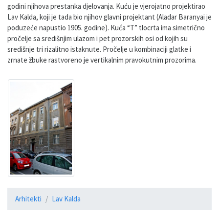
godini njihova prestanka djelovanja. Kuću je vjerojatno projektirao
Lav Kalda, koji je tada bio njihov glavni projektant (Aladar Baranyai je
poduzeće napustio 1905. godine). Kuća “T” tlocrta ima simetrično
pročelje sa središnjim ulazom i pet prozorskih osi od kojih su
središnje tri rizalitno istaknute. Pročelje u kombinaciji glatke i
zrnate žbuke rastvoreno je vertikalnim pravokutnim prozorima.
Arhitekti
Lav Kalda