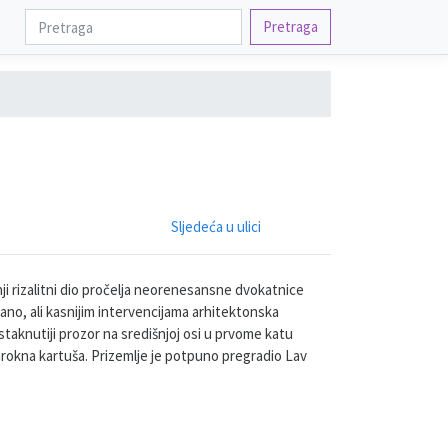
Pretraga
Sljedeća u ulici
ji rizalitni dio pročelja neorenesansne dvokatnice
irano, ali kasnijim intervencijama arhitektonska
jistaknutiji prozor na središnjoj osi u prvome katu
rokna kartuša. Prizemlje je potpuno pregradio Lav