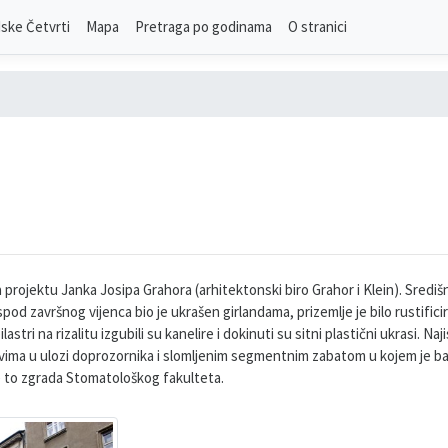
ske Četvrti
Mapa
Pretraga po godinama
O stranici
rojektu Janka Josipa Grahora (arhitektonski biro Grahor i Klein). Središn
 ispod završnog vijenca bio je ukrašen girlandama, prizemlje je bilo rustific
stri na rizalitu izgubili su kanelire i dokinuti su sitni plastični ukrasi. Na
ovima u ulozi doprozornika i slomljenim segmentnim zabatom u kojem je ba
e to zgrada Stomatološkog fakulteta.