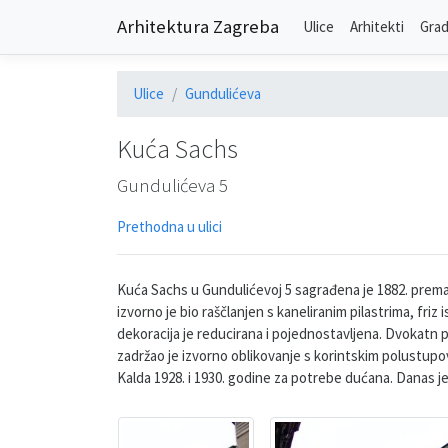
Arhitektura Zagreba
Ulice
Arhitekti
Grad
Ulice
Gundulićeva
Kuća Sachs
Gundulićeva 5
Prethodna u ulici
Kuća Sachs u Gundulićevoj 5 sagrađena je 1882. prema p
izvorno je bio raščlanjen s kaneliranim pilastrima, friz
dekoracija je reducirana i pojednostavljena. Dvokatn pila
zadržao je izvorno oblikovanje s korintskim polustup
Kalda 1928. i 1930. godine za potrebe dućana. Danas j