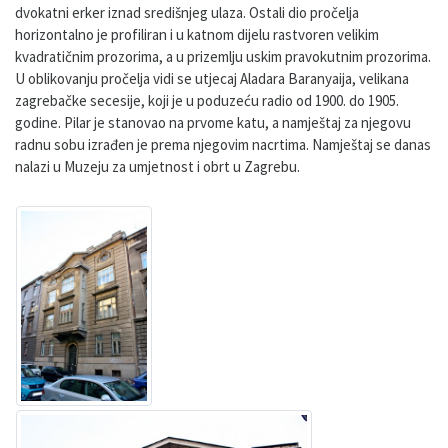
dvokatni erker iznad središnjeg ulaza. Ostali dio pročelja
horizontalno je profiliran i u katnom dijelu rastvoren velikim
kvadratičnim prozorima, a u prizemlju uskim pravokutnim prozorima.
U oblikovanju pročelja vidi se utjecaj Aladara Baranyaija, velikana
zagrebačke secesije, koji je u poduzeću radio od 1900. do 1905.
godine. Pilar je stanovao na prvome katu, a namještaj za njegovu
radnu sobu izrađen je prema njegovim nacrtima. Namještaj se danas
nalazi u Muzeju za umjetnost i obrt u Zagrebu.