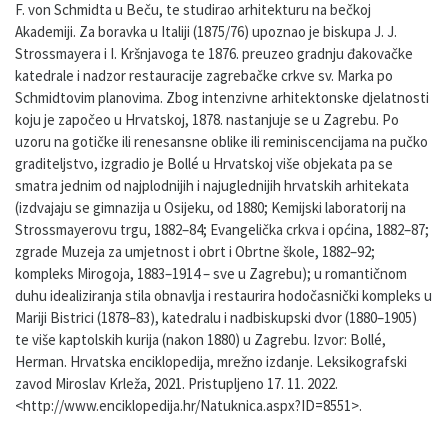
F. von Schmidta u Beču, te studirao arhitekturu na bečkoj
Akademiji. Za boravka u Italiji (1875/76) upoznao je biskupa J. J.
Strossmayera i I. Kršnjavoga te 1876. preuzeo gradnju đakovačke
katedrale i nadzor restauracije zagrebačke crkve sv. Marka po
Schmidtovim planovima. Zbog intenzivne arhitektonske djelatnosti
koju je započeo u Hrvatskoj, 1878. nastanjuje se u Zagrebu. Po
uzoru na gotičke ili renesansne oblike ili reminiscencijama na pučko
graditeljstvo, izgradio je Bollé u Hrvatskoj više objekata pa se
smatra jednim od najplodnijih i najuglednijih hrvatskih arhitekata
(izdvajaju se gimnazija u Osijeku, od 1880; Kemijski laboratorij na
Strossmayerovu trgu, 1882–84; Evangelička crkva i općina, 1882–87;
zgrade Muzeja za umjetnost i obrt i Obrtne škole, 1882–92;
kompleks Mirogoja, 1883–1914 – sve u Zagrebu); u romantičnom
duhu idealiziranja stila obnavlja i restaurira hodočasnički kompleks u
Mariji Bistrici (1878–83), katedralu i nadbiskupski dvor (1880–1905)
te više kaptolskih kurija (nakon 1880) u Zagrebu. Izvor: Bollé,
Herman. Hrvatska enciklopedija, mrežno izdanje. Leksikografski
zavod Miroslav Krleža, 2021. Pristupljeno 17. 11. 2022.
<http://www.enciklopedija.hr/Natuknica.aspx?ID=8551>.