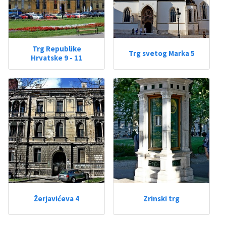
Trg Republike
Trg svetog Marka 5
Hrvatske 9 - 11
Žerjavićeva 4
Zrinski trg