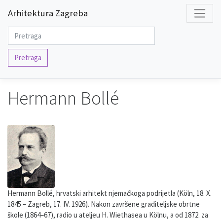
Arhitektura Zagreba
Pretraga
Hermann Bollé
Hermann Bollé, hrvatski arhitekt njemačkoga podrijetla (Köln, 18. X.
1845 – Zagreb, 17. IV. 1926). Nakon završene graditeljske obrtne
škole (1864–67), radio u ateljeu H. Wiethasea u Kölnu, a od 1872. za