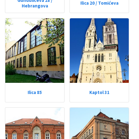
Gundulićeva 28 /
Ilica 20 / Tomićeva
Hebrangova
Ilica 85
Kaptol 31