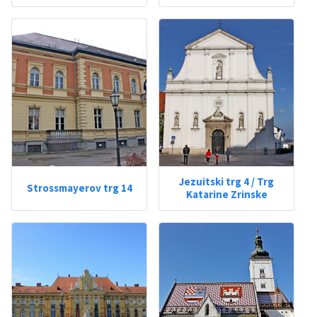
Jezuitski trg 4 / Trg
Strossmayerov trg 14
Katarine Zrinske