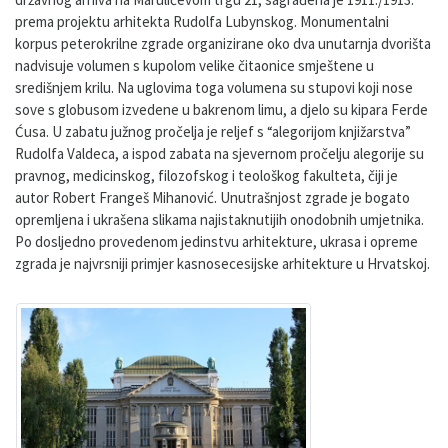
prema projektu arhitekta Rudolfa Lubynskog. Monumentalni
korpus peterokrilne zgrade organizirane oko dva unutarnja dvorišta
nadvisuje volumen s kupolom velike čitaonice smještene u
središnjem krilu. Na uglovima toga volumena su stupovi koji nose
sove s globusom izvedene u bakrenom limu, a djelo su kipara Ferde
Ćusa. U zabatu južnog pročelja je reljef s “alegorijom knjižarstva”
Rudolfa Valdeca, a ispod zabata na sjevernom pročelju alegorije su
pravnog, medicinskog, filozofskog i teološkog fakulteta, čiji je
autor Robert Frangeš Mihanović. Unutrašnjost zgrade je bogato
opremljena i ukrašena slikama najistaknutijih onodobnih umjetnika.
Po dosljedno provedenom jedinstvu arhitekture, ukrasa i opreme
zgrada je najvrsniji primjer kasnosecesijske arhitekture u Hrvatskoj.