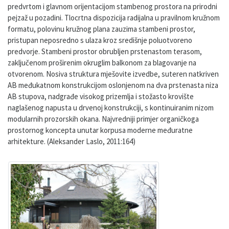
predvrtom i glavnom orijentacijom stambenog prostora na prirodni
pejzaž u pozadini. Tlocrtna dispozicija radijalna u pravilnom kružnom
formatu, polovinu kružnog plana zauzima stambeni prostor,
pristupan neposredno s ulaza kroz središnje poluotvoreno
predvorje. Stambeni prostor obrubljen prstenastom terasom,
zaključenom proširenim okruglim balkonom za blagovanje na
otvorenom. Nosiva struktura mješovite izvedbe, suteren natkriven
AB međukatnom konstrukcijom oslonjenom na dva prstenasta niza
AB stupova, nadgrađe visokog prizemlja i stožasto krovište
naglašenog napusta u drvenoj konstrukciji, s kontinuiranim nizom
modularnih prozorskih okana. Najvredniji primjer organičkoga
prostornog koncepta unutar korpusa moderne međuratne
arhitekture. (Aleksander Laslo, 2011:164)