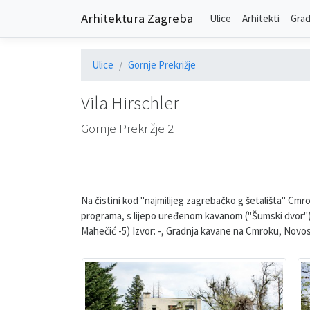
Arhitektura Zagreba
Ulice
Arhitekti
Grad
Ulice
Gornje Prekrižje
Vila Hirschler
Gornje Prekrižje 2
Na čistini kod "najmilijeg zagrebačko g šetališta" Cmr
programa, s lijepo uređenom kavanom ("Šumski dvor"). K
Mahečić -5) Izvor: -, Gradnja kavane na Cmroku, Novost