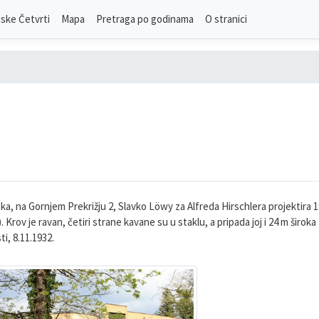
ske Četvrti
Mapa
Pretraga po godinama
O stranici
oka, na Gornjem Prekrižju 2, Slavko Löwy za Alfreda Hirschlera projektira
rov je ravan, četiri strane kavane su u staklu, a pripada joj i 24 m širo
i, 8.11.1932.