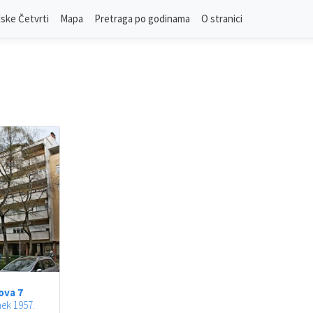
ske Četvrti
Mapa
Pretraga po godinama
O stranici
ova 7
nek 1957.