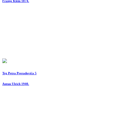
Franjo Klein 1874.
Trg Petra Preradovića 5
Antun Ulrich 1940.