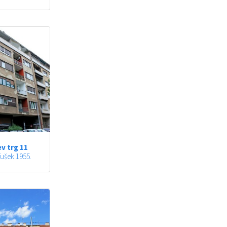
v trg 11
ušek 1955.