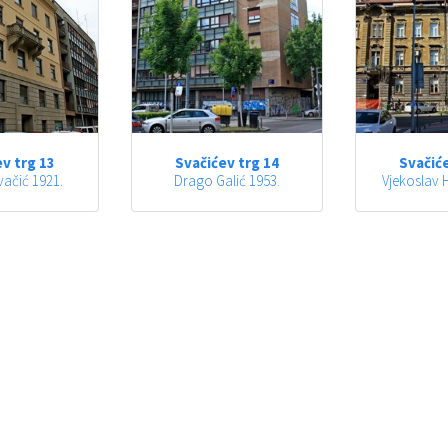
v trg 13
Svačićev trg 14
Svačiće
vačić 1921.
Drago Galić 1953.
Vjekoslav H