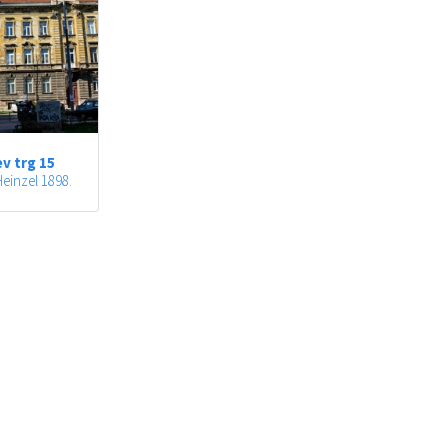
v trg 15
einzel 1898.