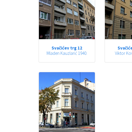
Svačićev trg 12
Svačiće
Mladen Kauzlarić 1940.
Viktor Ko