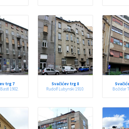
ev trg 7
Svačićev trg 8
Svačiće
Bastl 1902.
Rudolf Lubynski 1910.
Božidar T