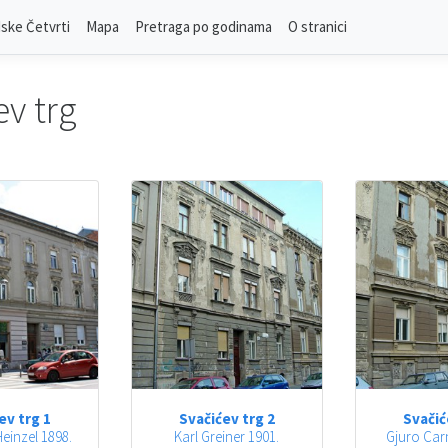
ske Četvrti
Mapa
Pretraga po godinama
O stranici
ev trg
ev trg 1
Svačićev trg 2
Svačić
einzel 1898.
Karl Greiner 1901.
Gjuro Carn