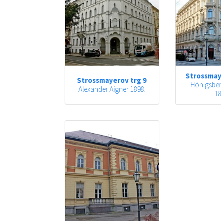
Strossmay
Strossmayerov trg 9
Hönigsber
Alexander Aigner 1898.
18