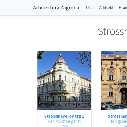
Arhitektura Zagreba
Ulice
Arhitekti
Grad
Stross
Strossmayerov trg 1
Strossmay
Ivan Plochberger st.
Hönigsber
1886.
18