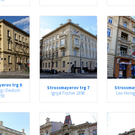
erov trg 6
Strossmayerov trg 7
Strossmay
g i Deutsch
Ignjat Fischer 1898.
Leo Hönig
93.