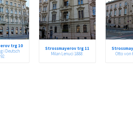
erov trg 10
Strossmayerov trg 11
Strossmay
g i Deutsch
Milan Lenuci 1888.
Otto von 
92.