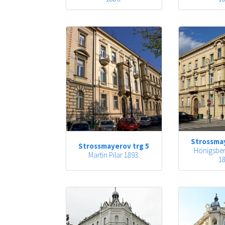
Strossmay
Strossmayerov trg 5
Hönigsber
Martin Pilar 1893.
18