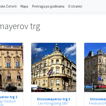
ske Četvrti
Mapa
Pretraga po godinama
O stranici
mayerov trg
erov trg 2
Strossmayerov trg 3
Strossmay
g i Deutsch
Leo Hönigsberg 1887.
Ferdinand K
93.