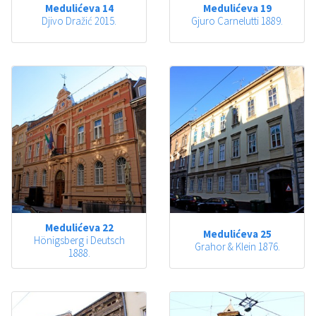
Medulićeva 14
Medulićeva 19
Djivo Dražić 2015.
Gjuro Carnelutti 1889.
Medulićeva 22
Medulićeva 25
Hönigsberg i Deutsch
Grahor & Klein 1876.
1888.