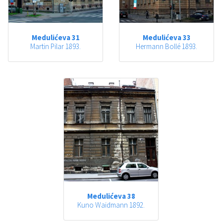
Medulićeva 31
Medulićeva 33
Martin Pilar 1893.
Hermann Bollé 1893.
Medulićeva 38
Kuno Waidmann 1892.