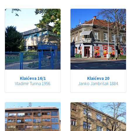
Klaićeva 16/1
Klaićeva 20
Vladimir Turina 1956.
Janko Jambrišak 1884.