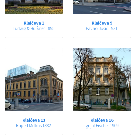
Klaićeva 1
Klaićeva 9
Ludwig & Hülßner 1895.
Pavao Jušić 1921.
Klaićeva 13
Klaićeva 16
Rupert Melkus 1882.
Ignjat Fischer 1909.