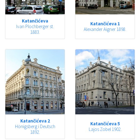
Katančićeva
Katančićeva 1
Ivan Plochberger st.
Alexander Aigner 1898.
1883.
Katančićeva 2
Katančićeva 5
Hönigsberg i Deutsch
Lajos Zobel 1902.
1892.