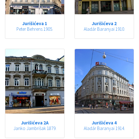
Jurišićeva 1
Jurišićeva 2
Peter Behrens 1905.
Aladár Baranyai 1910.
Jurišićeva 2A
Jurišićeva 4
Janko Jambrišak 1879.
Aladár Baranyai 1914.