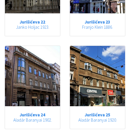
Jurišićeva 22
Jurišićeva 23
Janko Holjac 1923.
Franjo Klein 1886.
Jurišićeva 24
Jurišićeva 25
Aladár Baranyai 1902.
Aladár Baranyai 1920.