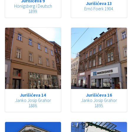
Jurišićeva 9
Jurišićeva 13
Hönigsberg i Deutsch
Ernő Foerk 1904.
1899.
Jurišićeva 14
Jurišićeva 16
Janko Josip Grahor
Janko Josip Grahor
1886.
1895.