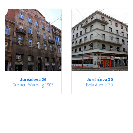
Jurišićeva 26
Jurišićeva 30
Greiner i Waronig 1907.
Bela Auer 1930.