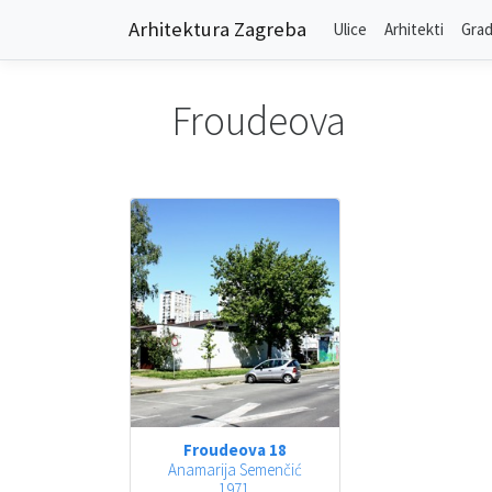
Arhitektura Zagreba
Ulice
Arhitekti
Grad
Froudeova
Froudeova 18
Anamarija Semenčić
1971.