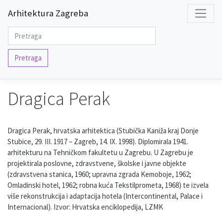
Arhitektura Zagreba
Pretraga
Dragica Perak
Dragica Perak, hrvatska arhitektica (Stubička Kaniža kraj Donje
Stubice, 29. III. 1917 – Zagreb, 14. IX. 1998). Diplomirala 1941.
arhitekturu na Tehničkom fakultetu u Zagrebu. U Zagrebu je
projektirala poslovne, zdravstvene, školske i javne objekte
(zdravstvena stanica, 1960; upravna zgrada Kemoboje, 1962;
Omladinski hotel, 1962; robna kuća Tekstilprometa, 1968) te izvela
više rekonstrukcija i adaptacija hotela (Intercontinental, Palace i
Internacional). Izvor: Hrvatska enciklopedija, LZMK