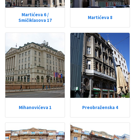
Martićeva 6 /
Martićeva 8
Smičiklasova 17
Mihanovićeva 1
Preobraženska 4