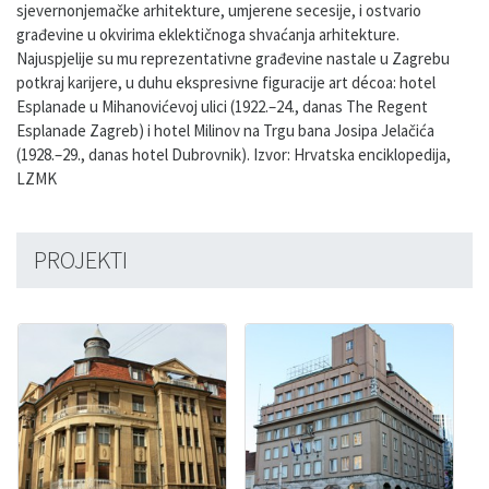
sjevernonjemačke arhitekture, umjerene secesije, i ostvario
građevine u okvirima eklektičnoga shvaćanja arhitekture.
Najuspjelije su mu reprezentativne građevine nastale u Zagrebu
potkraj karijere, u duhu ekspresivne figuracije art décoa: hotel
Esplanade u Mihanovićevoj ulici (1922.–24., danas The Regent
Esplanade Zagreb) i hotel Milinov na Trgu bana Josipa Jelačića
(1928.–29., danas hotel Dubrovnik). Izvor: Hrvatska enciklopedija,
LZMK
PROJEKTI