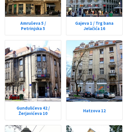
Amruševa 5 /
Gajeva 1 / Trg bana
Petrinjska 5
Jelačića 16
Gundulićeva 42 /
Hatzova 12
Žerjavićeva 10